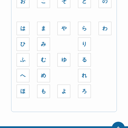
お
こ
そ
と
の
は
ま
や
ら
わ
ひ
み
り
ふ
む
ゆ
る
へ
め
れ
ほ
も
よ
ろ