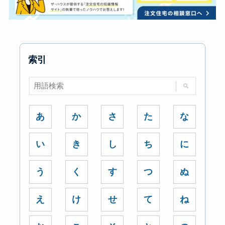
索引
あ
か
さ
た
な
い
き
し
ち
に
う
く
す
つ
ぬ
え
け
せ
て
ね