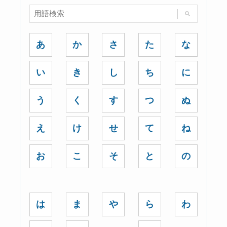
あ
か
さ
た
な
い
き
し
ち
に
う
く
す
つ
ぬ
え
け
せ
て
ね
お
こ
そ
と
の
は
ま
や
ら
わ