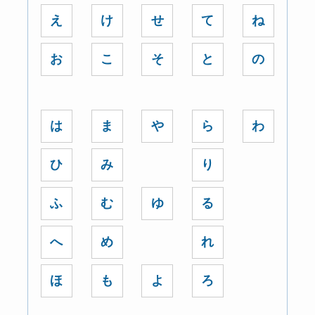
え
け
せ
て
ね
お
こ
そ
と
の
は
ま
や
ら
わ
ひ
み
り
ふ
む
ゆ
る
へ
め
れ
ほ
も
よ
ろ