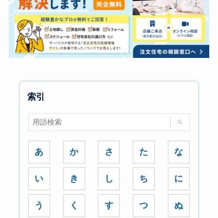
索引
あ
か
さ
た
な
い
き
し
ち
に
う
く
す
つ
ぬ