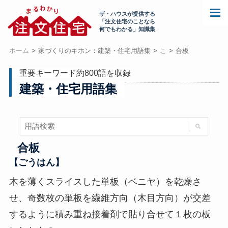
ザ・ハウスが提供する
「注文住宅のことなら
何でもわかる」知識集
ホーム
家づくりのキホン：建築・住宅用語集
こ
合板
重要キーワード約800語を収録
建築・住宅用語集
合板
【ごうはん】
木を薄くスライスした単板（ベニヤ）を乾燥さ
せ、奇数枚の単板を繊維方向（木目方向）が交差
するように積み重ね接着剤で貼り合せて１枚の板