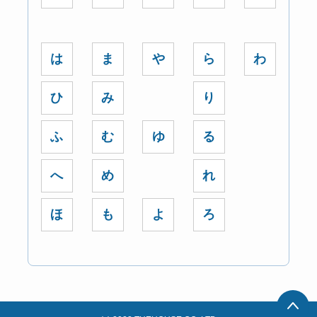
は
ま
や
ら
わ
ひ
み
り
ふ
む
ゆ
る
へ
め
れ
ほ
も
よ
ろ