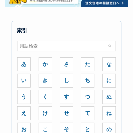
索引
あ
か
さ
た
な
い
き
し
ち
に
う
く
す
つ
ぬ
え
け
せ
て
ね
お
こ
そ
と
の