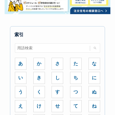
索引
あ
か
さ
た
な
い
き
し
ち
に
う
く
す
つ
ぬ
え
け
せ
て
ね