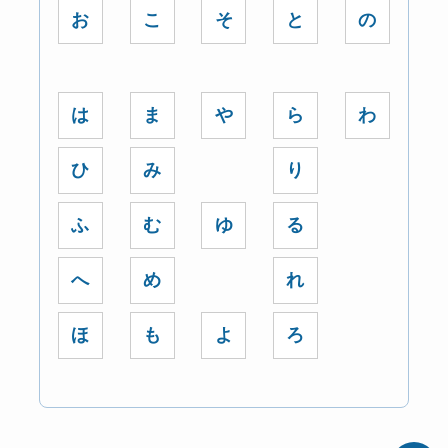
お
こ
そ
と
の
は
ま
や
ら
わ
ひ
み
り
ふ
む
ゆ
る
へ
め
れ
ほ
も
よ
ろ