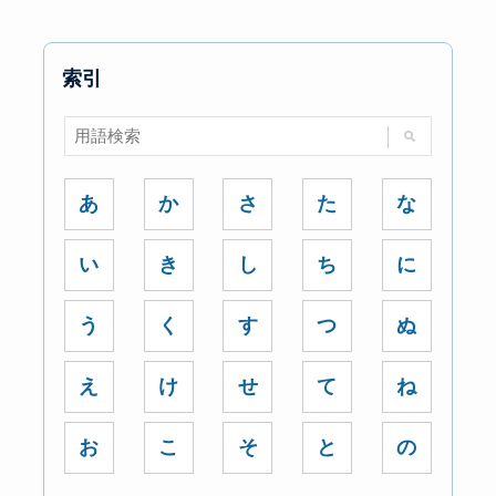
索引
あ
か
さ
た
な
い
き
し
ち
に
う
く
す
つ
ぬ
え
け
せ
て
ね
お
こ
そ
と
の