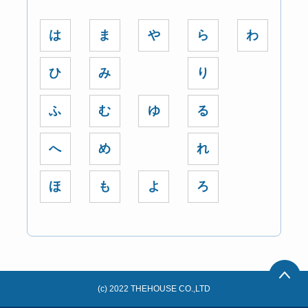
は
ま
や
ら
わ
ひ
み
り
ふ
む
ゆ
る
へ
め
れ
ほ
も
よ
ろ
(c) 2022 THEHOUSE CO.,LTD