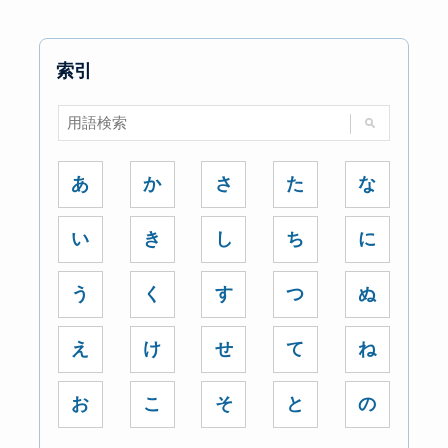
索引
あ
か
さ
た
な
い
き
し
ち
に
う
く
す
つ
ぬ
え
け
せ
て
ね
お
こ
そ
と
の