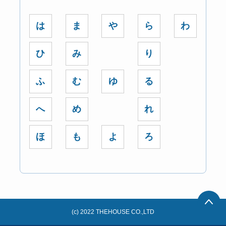
は
ま
や
ら
わ
ひ
み
り
ふ
む
ゆ
る
へ
め
れ
ほ
も
よ
ろ
(c) 2022 THEHOUSE CO.,LTD