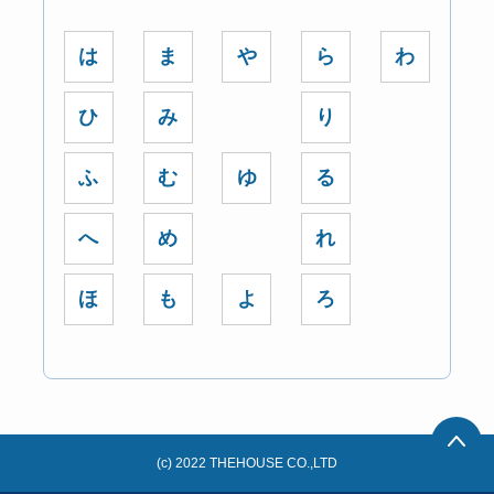
は
ま
や
ら
わ
ひ
み
り
ふ
む
ゆ
る
へ
め
れ
ほ
も
よ
ろ
(c) 2022 THEHOUSE CO.,LTD