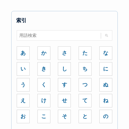
索引
あ
か
さ
た
な
い
き
し
ち
に
う
く
す
つ
ぬ
え
け
せ
て
ね
お
こ
そ
と
の