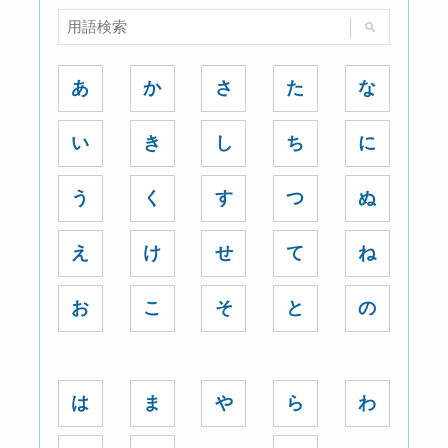
あ
か
さ
た
な
い
き
し
ち
に
う
く
す
つ
ぬ
え
け
せ
て
ね
お
こ
そ
と
の
は
ま
や
ら
わ