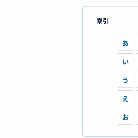
索引
あ
い
う
え
お