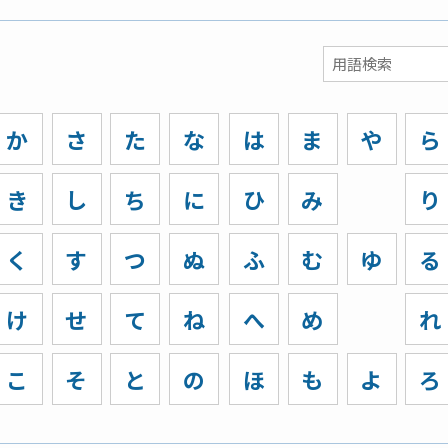
か
さ
た
な
は
ま
や
ら
き
し
ち
に
ひ
み
り
く
す
つ
ぬ
ふ
む
ゆ
る
け
せ
て
ね
へ
め
れ
こ
そ
と
の
ほ
も
よ
ろ