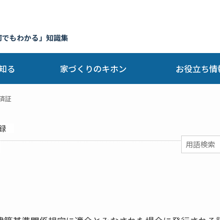
何でもわかる」知識集
知る
家づくりのキホン
お役立ち情
済証
録