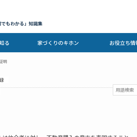
何でもわかる」知識集
知る
家づくりのキホン
お役立ち情
証明
録