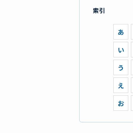
索引
あ
い
う
え
お