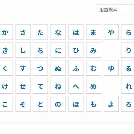
か
さ
た
な
は
ま
や
ら
き
し
ち
に
ひ
み
り
く
す
つ
ぬ
ふ
む
ゆ
る
け
せ
て
ね
へ
め
れ
こ
そ
と
の
ほ
も
よ
ろ