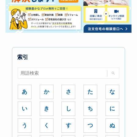
索引
あ
か
さ
た
な
い
き
し
ち
に
う
く
す
つ
ぬ