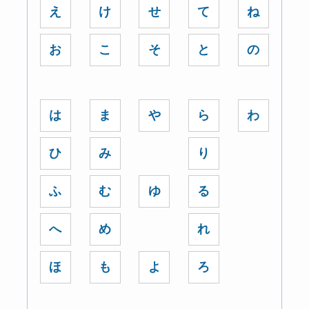
え
け
せ
て
ね
お
こ
そ
と
の
は
ま
や
ら
わ
ひ
み
り
ふ
む
ゆ
る
へ
め
れ
ほ
も
よ
ろ