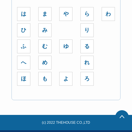
は
ま
や
ら
わ
ひ
み
り
ふ
む
ゆ
る
へ
め
れ
ほ
も
よ
ろ
(c) 2022 THEHOUSE CO.,LTD