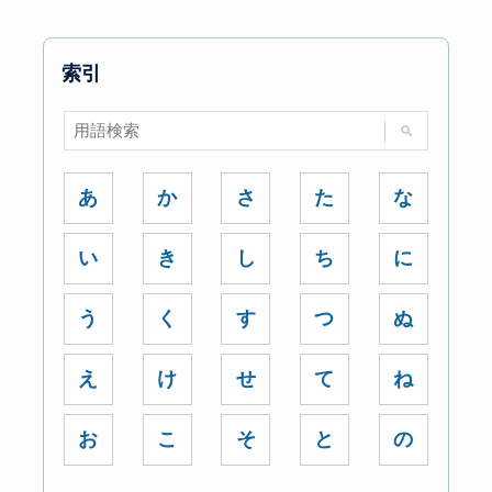
索引
あ
か
さ
た
な
い
き
し
ち
に
う
く
す
つ
ぬ
え
け
せ
て
ね
お
こ
そ
と
の