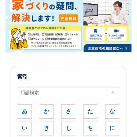
索引
あ
か
さ
た
な
い
き
し
ち
に