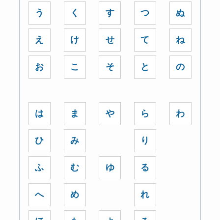
う
く
す
つ
ぬ
え
け
せ
て
ね
お
こ
そ
と
の
は
ま
や
ら
わ
ひ
み
り
ふ
む
ゆ
る
へ
め
れ