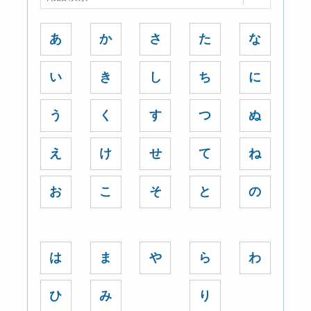
あ
か
さ
た
な
い
き
し
ち
に
う
く
す
つ
ぬ
え
け
せ
て
ね
お
こ
そ
と
の
は
ま
や
ら
わ
ひ
み
り