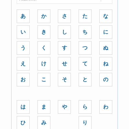
あ
か
さ
た
な
い
き
し
ち
に
う
く
す
つ
ぬ
え
け
せ
て
ね
お
こ
そ
と
の
は
ま
や
ら
わ
ひ
み
り