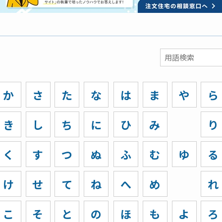
か
さ
た
な
は
ま
や
ら
き
し
ち
に
ひ
み
り
く
す
つ
ぬ
ふ
む
ゆ
る
け
せ
て
ね
へ
め
れ
こ
そ
と
の
ほ
も
よ
ろ