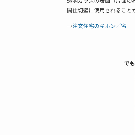
透明ガラスの表面（片面のみ
間仕切壁に使用されること
→
注文住宅のキホン／窓
でも