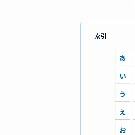
索引
あ
い
う
え
お