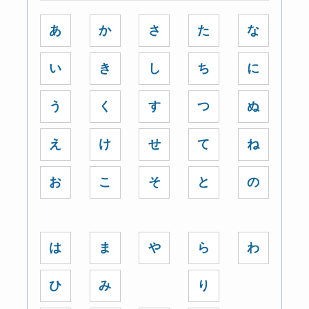
あ
か
さ
た
な
い
き
し
ち
に
う
く
す
つ
ぬ
え
け
せ
て
ね
お
こ
そ
と
の
は
ま
や
ら
わ
ひ
み
り