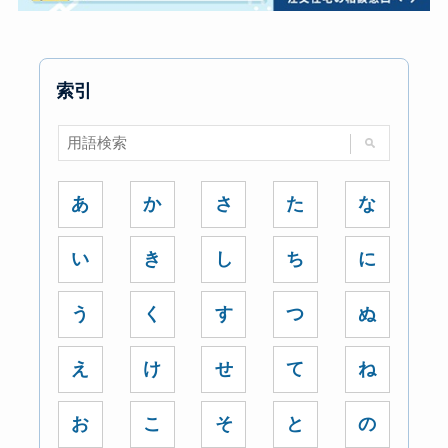
索引
あ
か
さ
た
な
い
き
し
ち
に
う
く
す
つ
ぬ
え
け
せ
て
ね
お
こ
そ
と
の