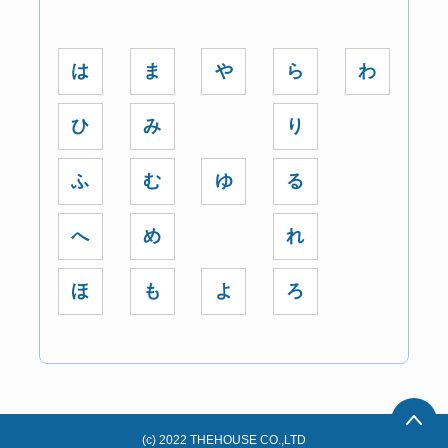
は
ま
や
ら
わ
ひ
み
り
ふ
む
ゆ
る
へ
め
れ
ほ
も
よ
ろ
(c) 2022 THEHOUSE CO.,LTD