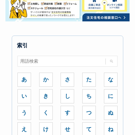
索引
あ
か
さ
た
な
い
き
し
ち
に
う
く
す
つ
ぬ
え
け
せ
て
ね