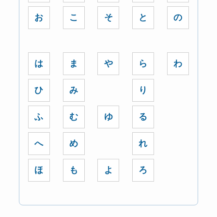
お
こ
そ
と
の
は
ま
や
ら
わ
ひ
み
り
ふ
む
ゆ
る
へ
め
れ
ほ
も
よ
ろ