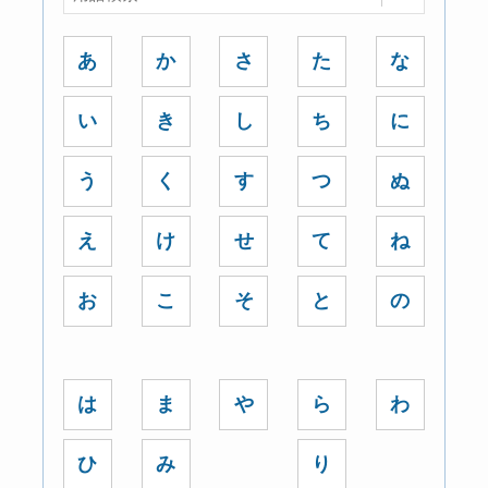
あ
か
さ
た
な
い
き
し
ち
に
う
く
す
つ
ぬ
え
け
せ
て
ね
お
こ
そ
と
の
は
ま
や
ら
わ
ひ
み
り