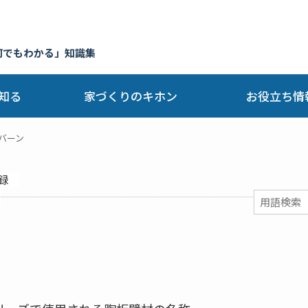
何でもわかる」知識集
知る
家づくりのキホン
お役立ち情
バーン
録