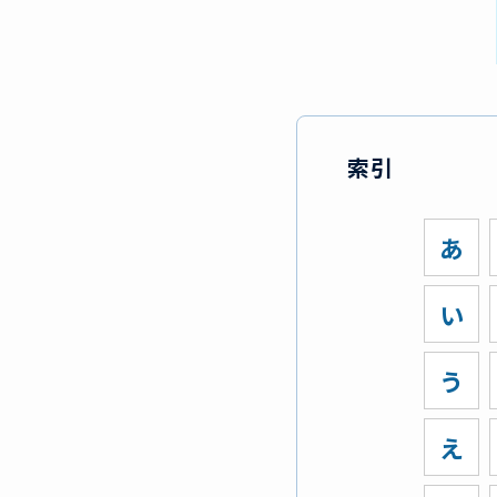
索引
あ
い
う
え