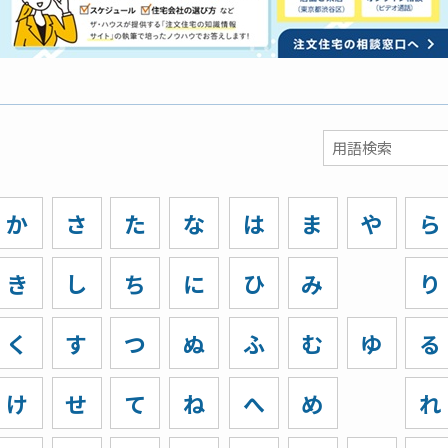
か
さ
た
な
は
ま
や
ら
き
し
ち
に
ひ
み
り
く
す
つ
ぬ
ふ
む
ゆ
る
け
せ
て
ね
へ
め
れ