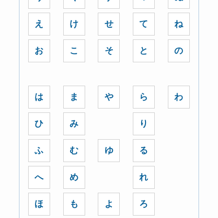
え
け
せ
て
ね
お
こ
そ
と
の
は
ま
や
ら
わ
ひ
み
り
ふ
む
ゆ
る
へ
め
れ
ほ
も
よ
ろ