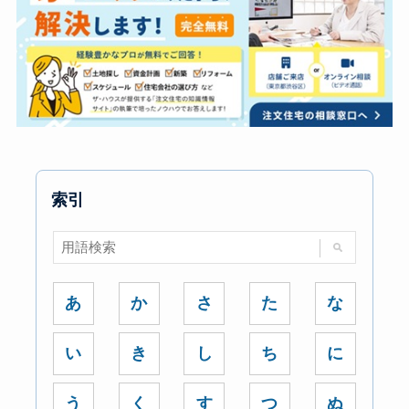
索引
あ
か
さ
た
な
い
き
し
ち
に
う
く
す
つ
ぬ