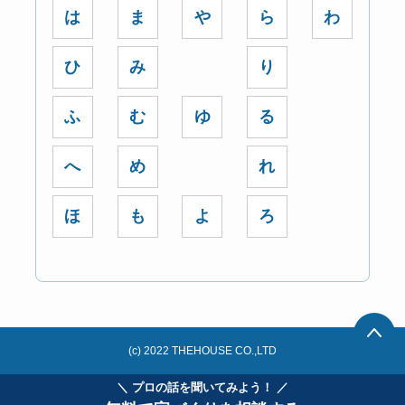
は
ま
や
ら
わ
ひ
み
り
ふ
む
ゆ
る
へ
め
れ
ほ
も
よ
ろ
(c) 2022 THEHOUSE CO.,LTD
＼ プロの話を聞いてみよう！ ／