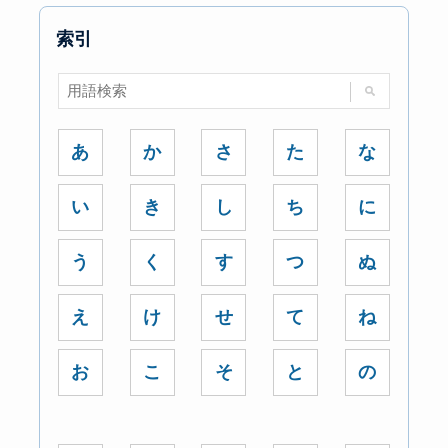
索引
あ
か
さ
た
な
い
き
し
ち
に
う
く
す
つ
ぬ
え
け
せ
て
ね
お
こ
そ
と
の