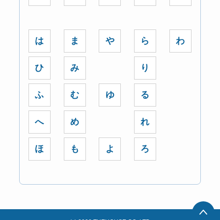
は
ま
や
ら
わ
ひ
み
り
ふ
む
ゆ
る
へ
め
れ
ほ
も
よ
ろ