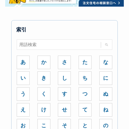
索引
あ
か
さ
た
な
い
き
し
ち
に
う
く
す
つ
ぬ
え
け
せ
て
ね
お
こ
そ
と
の