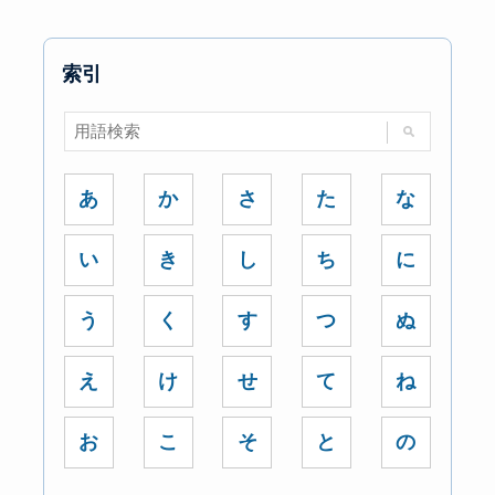
索引
あ
か
さ
た
な
い
き
し
ち
に
う
く
す
つ
ぬ
え
け
せ
て
ね
お
こ
そ
と
の