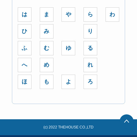
は
ま
や
ら
わ
ひ
み
り
ふ
む
ゆ
る
へ
め
れ
ほ
も
よ
ろ
(c) 2022 THEHOUSE CO.,LTD