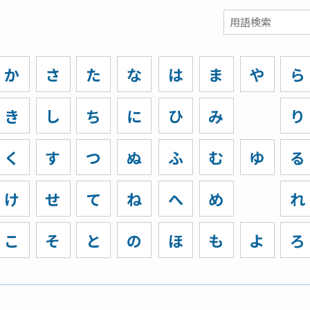
か
さ
た
な
は
ま
や
ら
き
し
ち
に
ひ
み
り
く
す
つ
ぬ
ふ
む
ゆ
る
け
せ
て
ね
へ
め
れ
こ
そ
と
の
ほ
も
よ
ろ