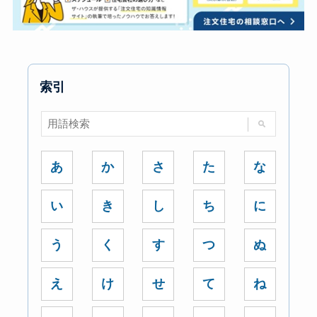
索引
あ
か
さ
た
な
い
き
し
ち
に
う
く
す
つ
ぬ
え
け
せ
て
ね