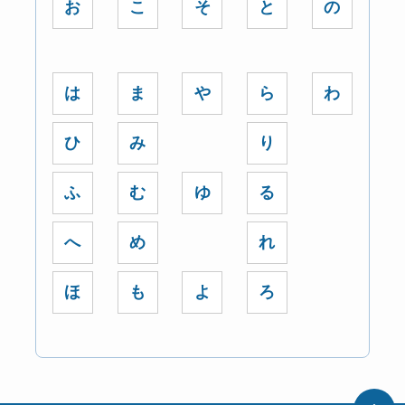
お
こ
そ
と
の
は
ま
や
ら
わ
ひ
み
り
ふ
む
ゆ
る
へ
め
れ
ほ
も
よ
ろ