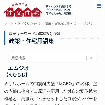
ザ・ハウスが提供する
「注文住宅のことなら
何でもわかる」知識集
ホーム
家づくりのキホン：建築・住宅用語集
え
エムジオ
重要キーワード約800語を収録
建築・住宅用語集
エムジオ
【えむじお】
ミサワホームの制震耐力壁「MGEO」の名称。壁
の内部に複合テコ原理を応用した独自の変位拡大
機構と、高減衰ゴムをセットした制震ダンパーを