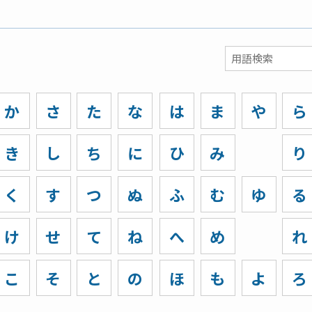
か
さ
た
な
は
ま
や
ら
き
し
ち
に
ひ
み
り
く
す
つ
ぬ
ふ
む
ゆ
る
け
せ
て
ね
へ
め
れ
こ
そ
と
の
ほ
も
よ
ろ