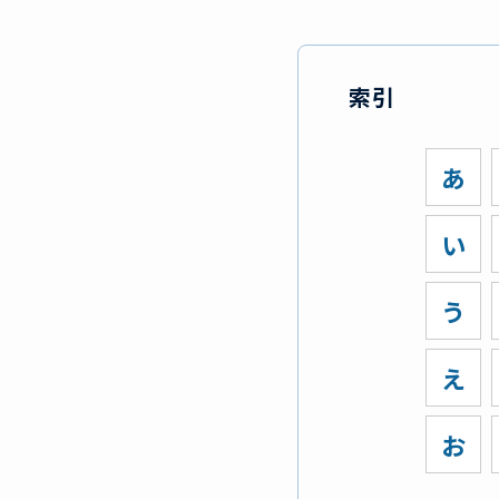
索引
あ
い
う
え
お