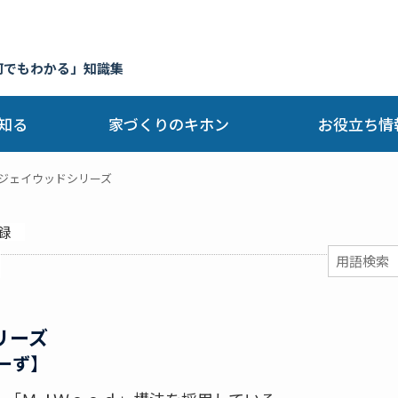
何でもわかる」知識集
知る
家づくりのキホン
お役立ち情
ジェイウッドシリーズ
録
リーズ
ーず】