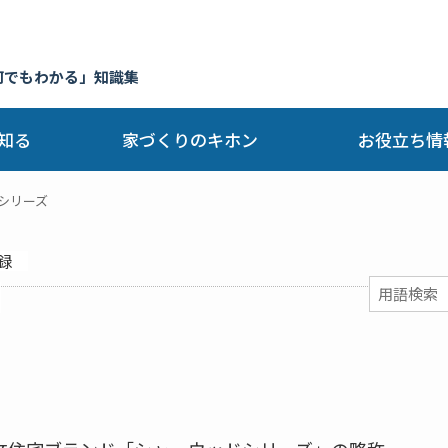
何でもわかる」知識集
知る
家づくりのキホン
お役立ち情
シリーズ
録
】