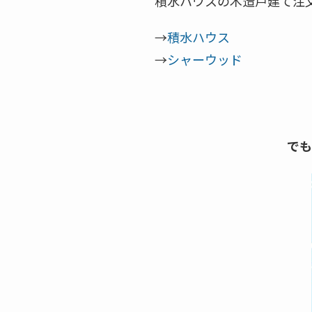
積水ハウスの木造戸建て注
→
積水ハウス
→
シャーウッド
でも