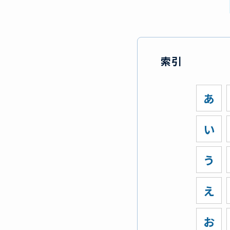
索引
あ
い
う
え
お