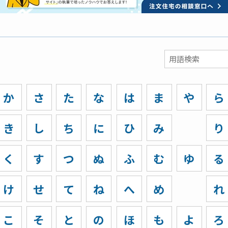
か
さ
た
な
は
ま
や
ら
き
し
ち
に
ひ
み
り
く
す
つ
ぬ
ふ
む
ゆ
る
け
せ
て
ね
へ
め
れ
こ
そ
と
の
ほ
も
よ
ろ