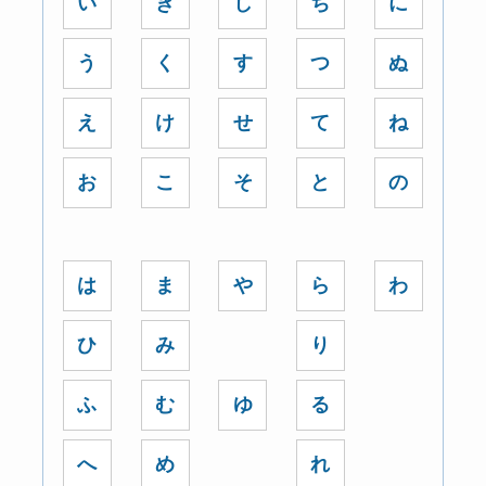
い
き
し
ち
に
う
く
す
つ
ぬ
え
け
せ
て
ね
お
こ
そ
と
の
は
ま
や
ら
わ
ひ
み
り
ふ
む
ゆ
る
へ
め
れ