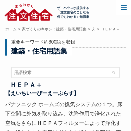
ザ・ハウスが提供する
「注文住宅のことなら
何でもわかる」知識集
ホーム
家づくりのキホン：建築・住宅用語集
え
ＨＥＰＡ＋
重要キーワード約800語を収録
建築・住宅用語集
ＨＥＰＡ＋
【えいちいーぴーえーぷらす】
パナソニック ホームズの換気システムの１つ。床
下空間に外気を取り込み、沈降作用で浄化された
空気をさらにＨＥＰＡフィルターによって浄化す