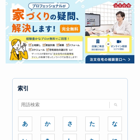
索引
あ
か
さ
た
な