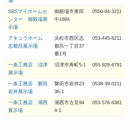
場
SBSマイホームセ
御殿場市東田
0550-84-3211
ンター 御殿場展
中1884
示場
アキュラホーム
浜松市西区志
053-445-6211
志都呂展示場
都呂一丁目37
番1号
一条工務店 沼津
沼津市寿町5-1
055-929-6781
展示場
一条工務店 磐田
磐田市岩井23
0538-39-0211
岩井展示場
36-1
一条工務店 湖西
湖西市古見94
053-576-6381
展示場
4-1