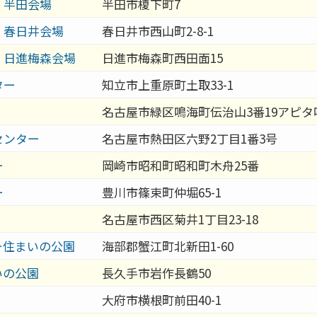
 半田会場
半田市榎下町7
 春日井会場
春日井市西山町2-8-1
 日進梅森会場
日進市梅森町西田面15
ター
知立市上重原町土取33-1
名古屋市緑区鳴海町伝治山3番19アピタ
センター
名古屋市熱田区六野2丁目1番3号
ー
岡崎市昭和町昭和町木舟25番
ー
豊川市篠束町仲堀65-1
名古屋市西区菊井1丁目23-18
ー住まいの公園
海部郡蟹江町北新田1-60
いの公園
長久手市岩作長鶴50
大府市横根町前田40-1