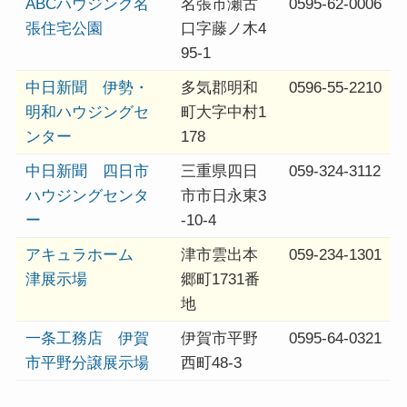
ABCハウジング名
名張市瀬古
0595-62-0006
張住宅公園
口字藤ノ木4
95-1
中日新聞 伊勢・
多気郡明和
0596-55-2210
明和ハウジングセ
町大字中村1
ンター
178
中日新聞 四日市
三重県四日
059-324-3112
ハウジングセンタ
市市日永東3
ー
-10-4
アキュラホーム
津市雲出本
059-234-1301
津展示場
郷町1731番
地
一条工務店 伊賀
伊賀市平野
0595-64-0321
市平野分譲展示場
西町48-3