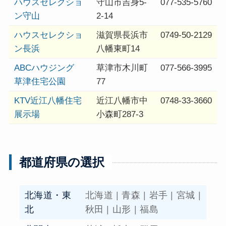
ハウスセレクショ
守山市吉身5-
077-535-5760
ン守山
2-14
ハウスセレクショ
滋賀県長浜市
0749-50-2129
ン長浜
八幡東町14
ABCハウジング
草津市木川町
077-566-3995
草津住宅公園
77
KTV近江八幡住宅
近江八幡市中
0748-33-3660
展示場
小森町287-3
都道府県の選択
北海道・東
北海道
|
青森
|
岩手
|
宮城
|
北
秋田
|
山形
|
福島