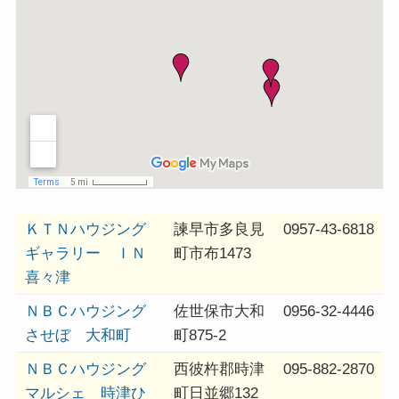
ＫＴＮハウジング
諫早市多良見
0957-43-6818
ギャラリー ＩＮ
町市布1473
喜々津
ＮＢＣハウジング
佐世保市大和
0956-32-4446
させぼ 大和町
町875-2
ＮＢＣハウジング
西彼杵郡時津
095-882-2870
マルシェ 時津ひ
町日並郷132