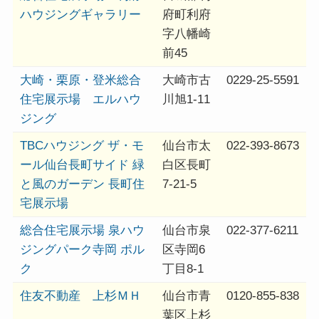
ハウジングギャラリー
府町利府
字八幡崎
前45
大崎・栗原・登米総合
大崎市古
0229-25-5591
住宅展示場 エルハウ
川旭1-11
ジング
TBCハウジング ザ・モ
仙台市太
022-393-8673
ール仙台長町サイド 緑
白区長町
と風のガーデン 長町住
7-21-5
宅展示場
総合住宅展示場 泉ハウ
仙台市泉
022-377-6211
ジングパーク寺岡 ポル
区寺岡6
ク
丁目8-1
住友不動産 上杉ＭＨ
仙台市青
0120-855-838
葉区上杉