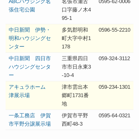
ABCハウジング名
名張市瀬古
0595-62-0006
張住宅公園
口字藤ノ木4
95-1
中日新聞 伊勢・
多気郡明和
0596-55-2210
明和ハウジングセ
町大字中村1
ンター
178
中日新聞 四日市
三重県四日
059-324-3112
ハウジングセンタ
市市日永東3
ー
-10-4
アキュラホーム
津市雲出本
059-234-1301
津展示場
郷町1731番
地
一条工務店 伊賀
伊賀市平野
0595-64-0321
市平野分譲展示場
西町48-3