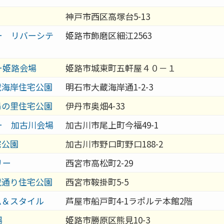
神戸市西区高塚台5-13
ー リバーシテ
姫路市飾磨区細江2563
ー姫路会場
姫路市城東町五軒屋４０－１
蔵海岸住宅公園
明石市大蔵海岸通1-2-3
陽の里住宅公園
伊丹市奥畑4-33
ー 加古川会場
加古川市尾上町今福49-1
宅公園
加古川市野口町野口188-2
リー
西宮市高松町2-29
蔵通り住宅公園
西宮市鞍掛町5-5
ム＆スタイル
芦屋市船戸町4-1ラポルテ本館2階
場
姫路市勝原区熊見10-3