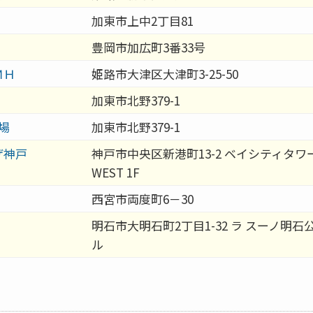
加東市上中2丁目81
豊岡市加広町3番33号
ＭＨ
姫路市大津区大津町3-25-50
加東市北野379-1
場
加東市北野379-1
ザ神戸
神戸市中央区新港町13-2 ベイシティタワ
WEST 1F
西宮市両度町6－30
明石市大明石町2丁目1-32 ラ スーノ明石
ル