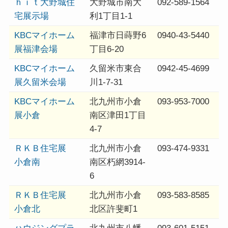
ｈｉｔ大野城住
大野城市南大
092-589-1564
宅展示場
利1丁目1-1
KBCマイホーム
福津市日蒔野6
0940-43-5440
展福津会場
丁目6-20
KBCマイホーム
久留米市東合
0942-45-4699
展久留米会場
川1-7-31
KBCマイホーム
北九州市小倉
093-953-7000
展小倉
南区津田1丁目
4-7
ＲＫＢ住宅展
北九州市小倉
093-474-9331
小倉南
南区朽網3914-
6
ＲＫＢ住宅展
北九州市小倉
093-583-8585
小倉北
北区許斐町1