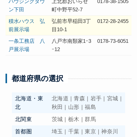
ハウジングタウ
上北郡おいらせ
0178-38-1505
ン下田
町中野平52-7
積水ハウス 弘
弘前市早稲田3丁
0172-28-2455
前展示場
目10-1
一条工務店 八
八戸市南類家1ｰ3
0178-73-6051
戸展示場
ｰ12
都道府県の選択
北海道・東
北海道
|
青森
|
岩手
|
宮城
|
北
秋田
|
山形
|
福島
北関東
茨城
|
栃木
|
群馬
首都圏
埼玉
|
千葉
|
東京
|
神奈川