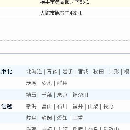
横手市赤坂館ノ下85-1
大館市観音堂428-1
・東北
北海道
|
青森
|
岩手
|
宮城
|
秋田
|
山形
|
福
茨城
|
栃木
|
群馬
埼玉
|
千葉
|
東京
|
神奈川
甲信越
新潟
|
富山
|
石川
|
福井
|
山梨
|
長野
岐阜
|
静岡
|
愛知
|
三重
滋賀
|
京都
|
大阪
|
兵庫
|
奈良
|
和歌山