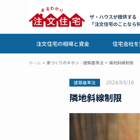
ザ・ハウスが提供する
「注文住宅のことなら
注文住宅の相場と資金
住宅会社を
ホーム
家づくりのキホン：建築基準法
隣地斜線制限
2024/05/16
建築基準法
隣地斜線制限