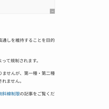
[
非
表
示
風通しを維持することを目的
]
よって規制されます。
りませんが、第一種・第二種
されません
。
側斜線制限
の記事をご覧くだ