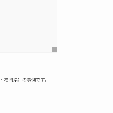
[
非
表
示
代・福岡県）の事例です。
]