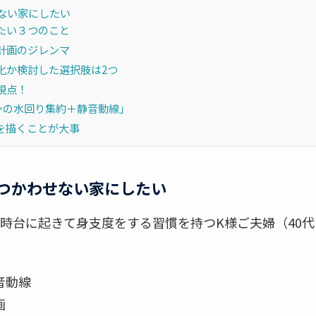
ない家にしたい
たい３つのこと
計画のジレンマ
化か検討した選択肢は2つ
視点！
ンの水回り集約＋静音動線」
”を描くことが大事
つかわせない家にしたい
時台に起きて身支度をする習慣を持つK様ご夫婦（40
音動線
画