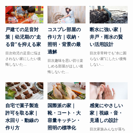
戸建ての足音対
コスプレ部屋の
断水に強い家｜
策｜幼児期の“走
作り方｜収納・
井戸・雨水の賢
る音”を抑える家
照明・背景の最
い活用設計
適解
目次幼児の足音に悩ま
目次非常時でも“水に困
されない家にしたい後
らない家”にしたい後悔
目次趣味を思い切り楽
悔しないた…
しない…
しめる部屋がほしい後
悔しないた…
自宅で菓子製造
国際派の家｜
感覚にやさしい
許可を取る家｜
靴・コート・大
家｜視線・音・
水回り・動線の
容量キッチン・
見通しの設計
作り方
照明の標準化
目次家族みんなが落ち