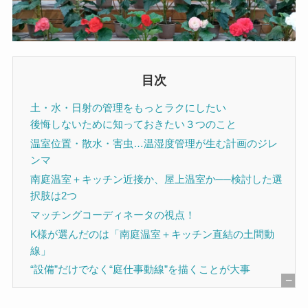
目次
土・水・日射の管理をもっとラクにしたい
後悔しないために知っておきたい３つのこと
温室位置・散水・害虫…温湿度管理が生む計画のジレ
ンマ
南庭温室＋キッチン近接か、屋上温室か──検討した選
択肢は2つ
マッチングコーディネータの視点！
K様が選んだのは「南庭温室＋キッチン直結の土間動
線」
“設備”だけでなく“庭仕事動線”を描くことが大事
[
非