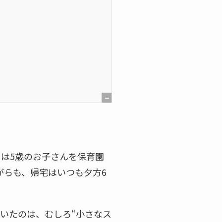
[
非
表
示
は5歳のお子さんを保育園
]
がらも、帰宅はいつも夕方6
ていたのは、むしろ“小さなス