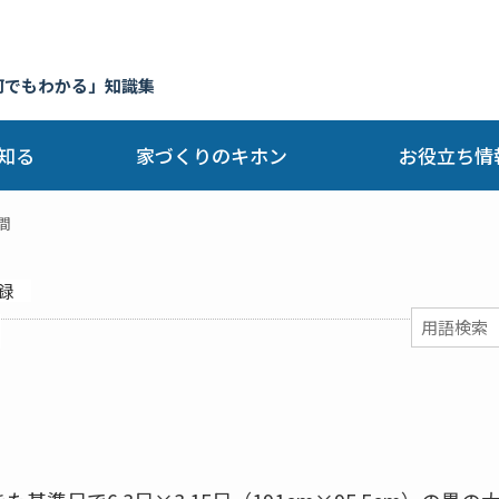
何でもわかる」知識集
知る
家づくりのキホン
お役立ち情
間
録