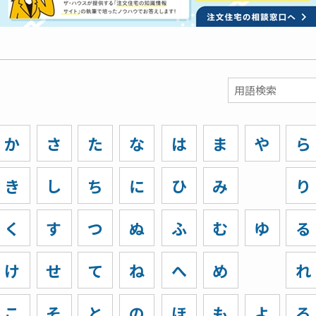
か
さ
た
な
は
ま
や
ら
き
し
ち
に
ひ
み
り
く
す
つ
ぬ
ふ
む
ゆ
る
け
せ
て
ね
へ
め
れ
こ
そ
と
の
ほ
も
よ
ろ