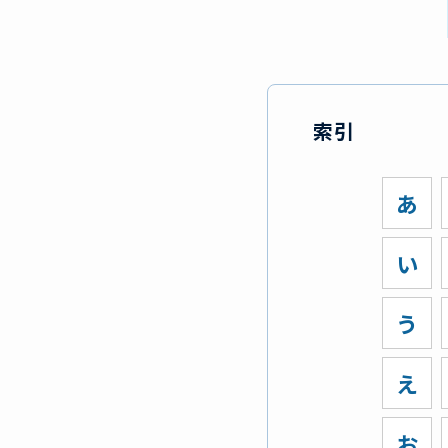
索引
あ
い
う
え
お