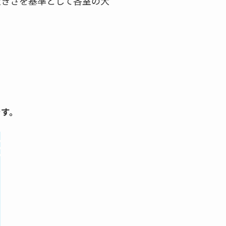
畳の大きさを基準として各室の大
です。