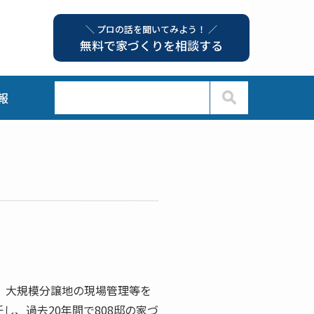
＼ プロの話を聞いてみよう！ ／
無料で家づくりを相談する
報
介、大規模分譲地の現場管理等を
し、過去20年間で808邸の家づ