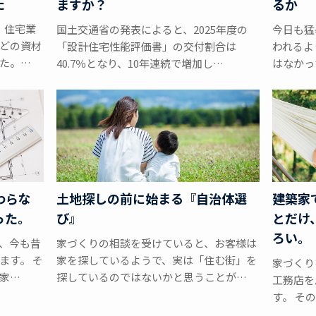
た
るか
ますか？
、住宅業
今日も猛
国土交通省の発表によると、2025年度の
どの資材
われるよ
「設計住宅性能評価書」の交付割合は
た。…
はなかっ
40.7％となり、10年連続で増加し…
わらな
土地探しの前に始まる『自治体選
建築家
った。
び』
とだけ
ろい。
、今も昔
家づくりの相談を受けていると、お客様は
ます。 そ
家を探しているようで、実は「住む街」を
家づくり
家…
探しているのではないかと思うことが…
工務店を
す。 そ