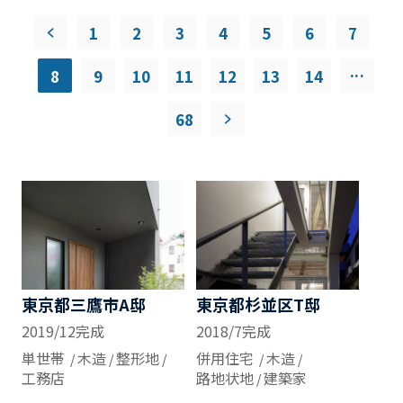
1
2
3
4
5
6
7
...
8
9
10
11
12
13
14
68
東京都三鷹市A邸
東京都杉並区T邸
2019/12完成
2018/7完成
単世帯
木造
整形地
併用住宅
木造
工務店
路地状地
建築家