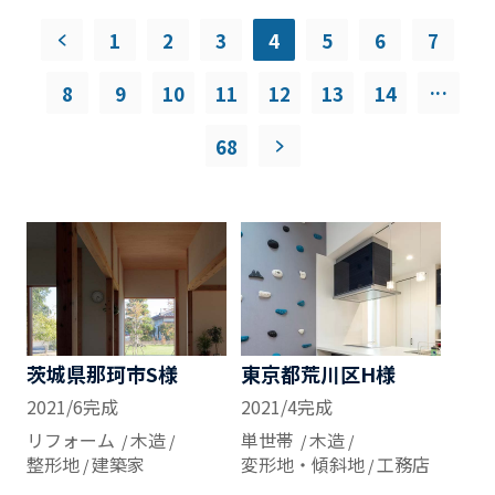
1
2
3
4
5
6
7
...
8
9
10
11
12
13
14
68
茨城県那珂市S様
東京都荒川区H様
2021/6完成
2021/4完成
リフォーム
木造
単世帯
木造
整形地
建築家
変形地・傾斜地
工務店